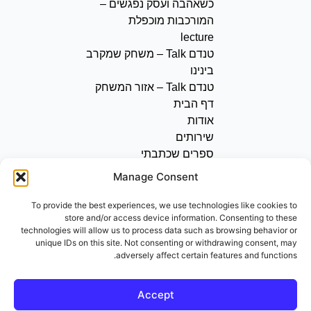
כשאהבה ועסק נפגשים –
המורכבות מוכפלת
lecture
טנדם Talk – משחק שמקרב
בינינו
טנדם Talk – אזור המשחק
דף הבית
אודות
שירותים
ספרים שכתבתי
בלוג
Manage Consent
המלצות
צור קשר
To provide the best experiences, we use technologies like cookies to
store and/or access device information. Consenting to these
technologies will allow us to process data such as browsing behavior or
unique IDs on this site. Not consenting or withdrawing consent, may
inna@iceffective.com
adversely affect certain features and functions.
054-5389898
T
Y
L
E
F
I
Accept
i
o
i
n
a
n