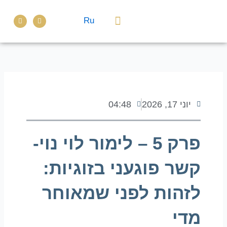
ילוג
E
W
תוכן
Ru
n
h
v
a
e
t
טנדם Talk
ספרים שכתבתי
l
s
o
a
p
p
e
p
יוני 17, 2026
04:48
פרק 5 – לימור לוי נוי-
קשר פוגעני בזוגיות:
לזהות לפני שמאוחר
מדי