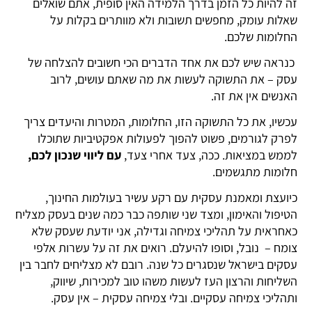
זה להיות כל הזמן בדרך הלמידה האין סופית, אתם שואלים
שאלות עומק, מחפשים תשובות ולא מוותרים בקלות על
החלומות שלכם.
כנראה שיש לכם את אחד הדברים הכי חשובים להצלחה של
עסק – את התשוקה לעשות את מה שאתם עושים, לרוב
האנשים אין את זה.
עכשיו, את כל התשוקה הזו, החלומות, המטרות והיעדים צריך
לפרק לגורמים, פשוט להפוך לפעולות אפקטיביות שתוכלו
לממש במציאות. ככה, צעד אחרי צעד,
עם ליווי שנכון לכם,
חלומות מתגשמים.
כיועצת ומאמנת עסקית עם רקע עשיר בעולמות החינוך,
הטיפול והאימון, ומצד שני שותפה כבר כמה שנים בעסק מצליח
כאחראית על תהליכי צמיחה וגדילה, אני יודעת שעסק שלא
צומח – נובל, וסופו להיעלם. רואים את זה על עשרות אלפי
עסקים בישראל שנסגרים כל שנה. רובם לא מצליחים לחבר בין
השליחות והרצון העז לעשות משהו טוב למכירות, שיווק,
ותהליכי צמיחה עסקיים. ובלי צמיחה עסקית – אין עסק.