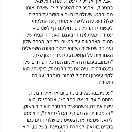
"אבל איך אני יכול לעשות זאת? הוא שאל
בתסכול, "את יכולה להסביר לי?". שאלתי אותו
מהו הרגש שעולה לו כשהוא חושב על החלום
שלו? הוא ענה לי שהוא מפחד, אז החלטתי
לעשות לו תרגיל קטן. חילקנו דף לשניים –
עמודה ימנית (שזוהי בעצם האונה הימנית של
המוח, האחראית על רגשות. כלומר, הפחד שלו)
ועמודה שמאלית (שזוהי בעצם האונה השמאלית
האחראית על החשיבה. כלומר הרצון שלו).
"תכתוב בעמודה הראשונה את כל הפחדים שלך
ובעמודה השנייה את כל הרצונות", ביקשתי. הוא
לקח עיפרון והתחיל לכתוב, תוך כדי עצירה
וחשיבה.
"עכשיו בוא נצליב ביניהם ונראה אילו רצונות
נחסמים על ידי אלו פחדים?", אמרתי לו. הוא
עשה את זה, וכשהפאזל התחבר הוא היה בשוק,
"זה מטורף! זה מטורף! הכול מתאים", הוא אמר
לי ואני שמעתי את האסימונים שלו יורדים כמו
בקזינו בווגאס. למחרת התעניינתי בשלומו, והוא