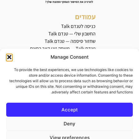
עמודים
כניסה לטנדם Talk
החשבון שלי — טנדם Talk
שחזור סיסמה — טנדם Talk
טנדם Talk — משחק זוגי קצר בחינם
אמון וטיפול זוגי
Manage Consent
כשאהבה ועסק נפגשים – המורכבות
To provide the best experiences, we use technologies like cookies to
מוכפלת
store and/or access device information. Consenting to these
lecture
technologies will allow us to process data such as browsing behavior or
טנדם Talk – משחק שמקרב בינינו
unique IDs on this site. Not consenting or withdrawing consent, may
adversely affect certain features and functions.
טנדם Talk – אזור המשחק
דף הבית
אודות
Accept
שירותים
ספרים שכתבתי
Deny
בלוג
View preferences
המלצות