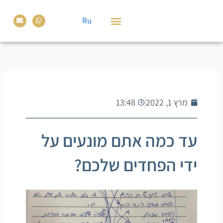
ילוג
E
W
תוכן
Ru
n
h
v
a
e
t
טנדם Talk
l
s
o
a
p
p
e
p
מרץ 1, 2022
13:48
עד כמה אתם מונעים על
ידי הפחדים שלכם?