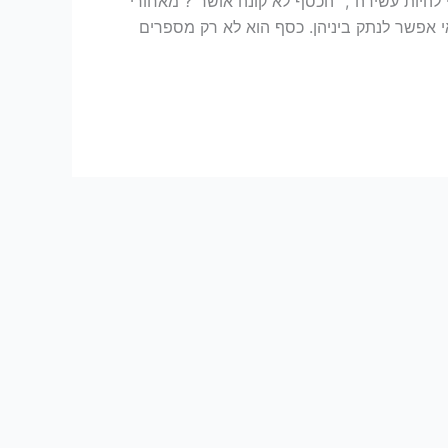
להיות עשירה”, “הכסף לא קונה אושר”? מאחורי
 אפשר לנתק ביניהן. כסף הוא לא רק מספרים