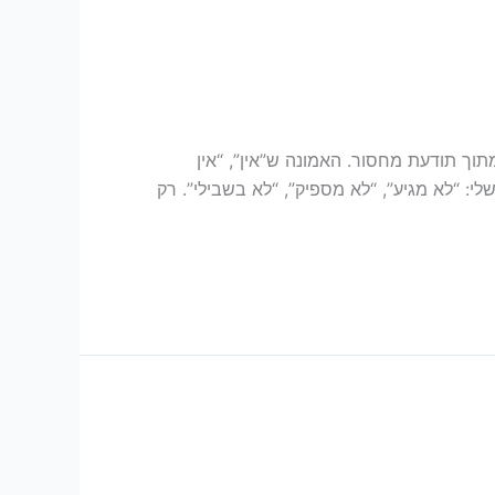
ם חיו מתוך תודעת מחסור. האמונה ש”אין”, “אין
: “לא מגיע”, “לא מספיק”, “לא בשבילי”. רק