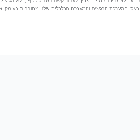
אני לא צריכה כסף”, “צריך לעבוד קשה בשביל כסף”, “לא מגיע לי 
כעס. המערכת הרגשית והמערכת הכלכלית שלנו מחוברות בעומק. אי