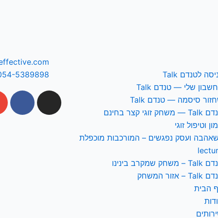
effective.com
יסה לטנדם Talk
054-5389898
שבון שלי — טנדם Talk
T
Y
L
E
F
זור סיסמה — טנדם Talk
i
o
i
n
a
T — משחק זוגי קצר בחינם
k
u
n
v
c
ון וטיפול זוגי
t
t
k
e
e
אהבה ועסק נפגשים – המורכבות מוכפלת
o
u
e
l
b
lectu
k
b
d
o
o
T – משחק שמקרב בינינו
e
i
p
o
Tal – אזור המשחק
n
e
k
 הבית
-
דות
f
רותים