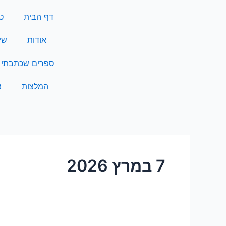
ילוג
דף הבית
טנ
תוכן
אודות
שי
ספרים שכתבתי
המלצות
צ
7 במרץ 2026