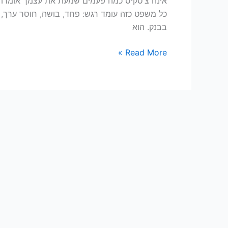
אינה צ’סקיס כמה פעמים שמעת את עצמך אומרת: “
הדלת
כל משפט כזה עומד רגש: פחד, בושה, חוסר ערך, 
שלך
בבנק. הוא
לחופש
כלכלי
Read More »