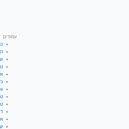
עמודים
כנ
הח
I
שח
n
טנדם alk
s
אמ
t
כש
a
re
g
טנדם alk
r
טנדם k
a
דף
m
או
שי