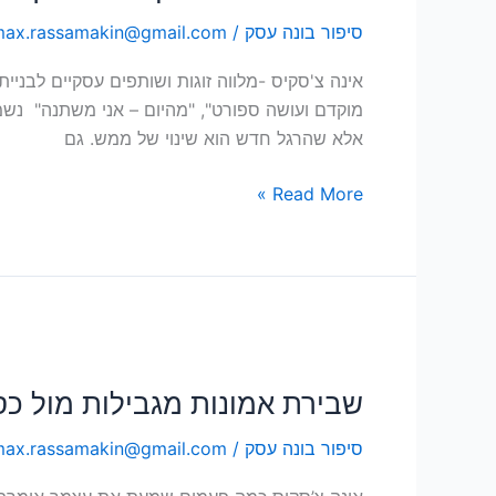
–
סיפור בונה עסק
/
ax.rassamakin@gmail.com
איך
ליצור
אינה צ'סקיס -מלווה זוגות ושותפים עסקיים לבני
שינוי
מוקדם ועושה ספורט", "מהיום – אני משתנה" נשמ
אמיתי
אלא שהרגל חדש הוא שינוי של ממש. גם
ולהתמיד
בו
Read More »
שבירת
אמונות
שבירת אמונות מגבילות מול כס
מגבילות
מול
סיפור בונה עסק
/
ax.rassamakin@gmail.com
כסף
–