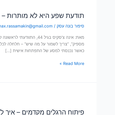
תודעת
שפע
תודעת שפע היא לא מותרות –
היא
לא
סיפור בונה עסק
/
ax.rassamakin@gmail.com
מותרות
–
מאת: אינה צ’סקיס בגיל 44
היא
מספיק”, “צריך לשמור על מה שיש” – חלחלה לכל ת
המפתח
כאשר נכנסתי למסע של התפתחות אישית […]
להתפתחות
אמיתית
Read More »
פיתוח
הרגלים
פיתוח הרגלים מקדמים – איך ליצ
מקדמים